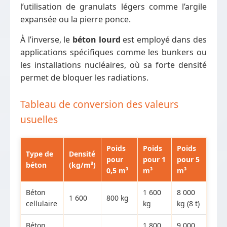
l’utilisation de granulats légers comme l’argile
expansée ou la pierre ponce.
À l’inverse, le
béton lourd
est employé dans des
applications spécifiques comme les bunkers ou
les installations nucléaires, où sa forte densité
permet de bloquer les radiations.
Tableau de conversion des valeurs
usuelles
Poids
Poids
Poids
Type de
Densité
pour
pour 1
pour 5
béton
(kg/m³)
0,5 m³
m³
m³
Béton
1 600
8 000
1 600
800 kg
cellulaire
kg
kg (8 t)
Béton
1 800
9 000