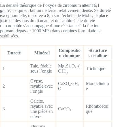
La densité théorique de l’oxyde de zirconium atteint 6,1
g/cm³, ce qui en fait un matériau relativement dense. Sa dureté
exceptionnelle, mesurée à 8,5 sur l’échelle de Mohs, le place
juste en dessous du diamant et du saphir. Cette dureté
remarquable s’accompagne d’une résistance à la flexion
pouvant dépasser 1000 MPa dans certaines formulations
stabilisées.
Compositio
Structure
Dureté
Minéral
n chimique
cristalline
Talc, friable
Mg₃Si₄O₁₀(
1
Triclinique
sous l’ongle
OH)₂
Gypse,
CaSO₄·2H₂
Monocliniqu
2
rayable avec
O
e
l’ongle
Calcite,
rayable avec
Rhomboédri
3
CaCO₃
une pièce en
que
cuivre
Fluorine,