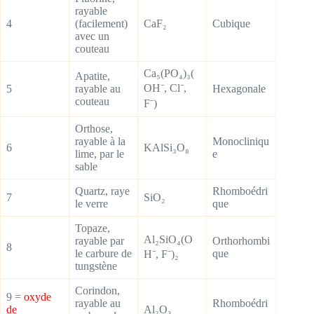
rayable
4
(facilement)
CaF₂
Cubique
avec un
couteau
Ca₅(PO₄)₃(
Apatite,
OH⁻, Cl⁻,
5
rayable au
Hexagonale
couteau
F⁻)
Orthose,
rayable à la
Monocliniqu
6
KAlSi₃O₈
lime, par le
e
sable
Quartz, raye
Rhomboédri
7
SiO₂
le verre
que
Topaze,
Al₂SiO₄(O
rayable par
Orthorhombi
8
le carbure de
que
H⁻, F⁻)₂
tungstène
Corindon,
9 =
oxyde
rayable au
Rhomboédri
de
Al₂O₃