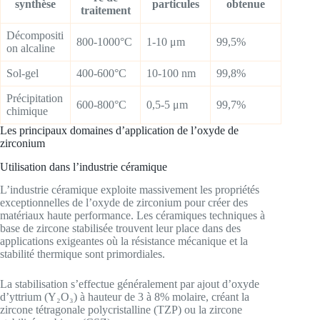
synthèse
particules
obtenue
traitement
Décompositi
800-1000°C
1-10 μm
99,5%
on alcaline
Sol-gel
400-600°C
10-100 nm
99,8%
Précipitation
600-800°C
0,5-5 μm
99,7%
chimique
Les principaux domaines d’application de l’oxyde de
zirconium
Utilisation dans l’industrie céramique
L’industrie céramique exploite massivement les propriétés
exceptionnelles de l’oxyde de zirconium pour créer des
matériaux haute performance. Les céramiques techniques à
base de zircone stabilisée trouvent leur place dans des
applications exigeantes où la résistance mécanique et la
stabilité thermique sont primordiales.
La stabilisation s’effectue généralement par ajout d’oxyde
d’yttrium (Y₂O₃) à hauteur de 3 à 8% molaire, créant la
zircone tétragonale polycristalline (TZP) ou la zircone