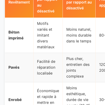
Revêtement
par rapport au
au
app
désactivé
désactivé
Motifs
variés et
Moins naturel,
Béton
imitant
moins durable
80
imprimé
divers
dans le temps
matériaux
Plus cher,
Facilité de
entretien des
12
Pavés
réparation
joints
20
localisée
complexe
Moins
Économique
esthétique,
et rapide à
Enrobé
durée de vie
30
mettre en