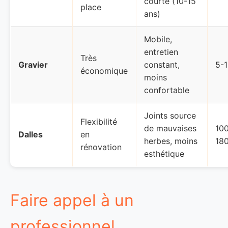
courte (10-15
place
ans)
Mobile,
entretien
Très
Gravier
constant,
5-
économique
moins
confortable
Joints source
Flexibilité
de mauvaises
10
Dalles
en
herbes, moins
18
rénovation
esthétique
Faire appel à un
professionnel