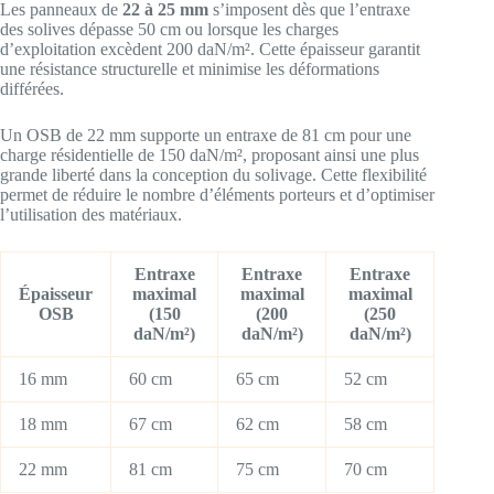
Les panneaux de
22 à 25 mm
s’imposent dès que l’entraxe
des solives dépasse 50 cm ou lorsque les charges
d’exploitation excèdent 200 daN/m². Cette épaisseur garantit
une résistance structurelle et minimise les déformations
différées.
Un OSB de 22 mm supporte un entraxe de 81 cm pour une
charge résidentielle de 150 daN/m², proposant ainsi une plus
grande liberté dans la conception du solivage. Cette flexibilité
permet de réduire le nombre d’éléments porteurs et d’optimiser
l’utilisation des matériaux.
Entraxe
Entraxe
Entraxe
Épaisseur
maximal
maximal
maximal
OSB
(150
(200
(250
daN/m²)
daN/m²)
daN/m²)
16 mm
60 cm
65 cm
52 cm
18 mm
67 cm
62 cm
58 cm
22 mm
81 cm
75 cm
70 cm