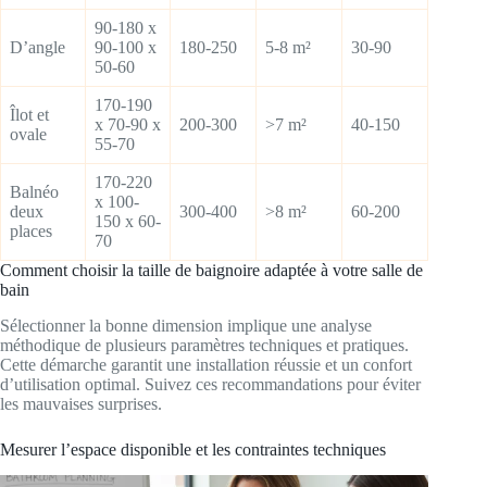
90-180 x
D’angle
90-100 x
180-250
5-8 m²
30-90
50-60
170-190
Îlot et
x 70-90 x
200-300
>7 m²
40-150
ovale
55-70
170-220
Balnéo
x 100-
deux
300-400
>8 m²
60-200
150 x 60-
places
70
Comment choisir la taille de baignoire adaptée à votre salle de
bain
Sélectionner la bonne dimension implique une analyse
méthodique de plusieurs paramètres techniques et pratiques.
Cette démarche garantit une installation réussie et un confort
d’utilisation optimal. Suivez ces recommandations pour éviter
les mauvaises surprises.
Mesurer l’espace disponible et les contraintes techniques