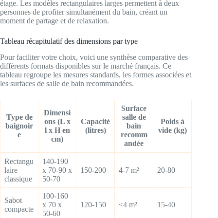
étage. Les modèles rectangulaires larges permettent à deux
personnes de profiter simultanément du bain, créant un
moment de partage et de relaxation.
Tableau récapitulatif des dimensions par type
Pour faciliter votre choix, voici une synthèse comparative des
différents formats disponibles sur le marché français. Ce
tableau regroupe les mesures standards, les formes associées et
les surfaces de salle de bain recommandées.
Surface
Dimensi
Type de
salle de
ons (L x
Capacité
Poids à
baignoir
bain
l x H en
(litres)
vide (kg)
e
recomm
cm)
andée
Rectangu
140-190
laire
x 70-90 x
150-200
4-7 m²
20-80
classique
50-70
100-160
Sabot
x 70 x
120-150
<4 m²
15-40
compacte
50-60