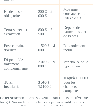
Moyenne
Étude de sol
200 € – 2
constatée entre
obligatoire
000 €
500 et 700 €
Dépend de la
Terrassement et
800 € – 3
nature du sol et
excavation
500 €
de l’accès
Pose et main-
1 500 € – 4
Raccordements
d’œuvre
000 €
inclus
Dispositif de
2 000 € – 9
Variable selon le
traitement
000 €
type retenu
complémentaire
Jusqu’à 15 000 €
Total
3 500 € –
pour les
installation
12 000 €
chantiers
complexes
Le
terrassement
forme souvent la part la plus imprévisible du
budget. Sur un terrain rocheux ou peu accessible, ce poste