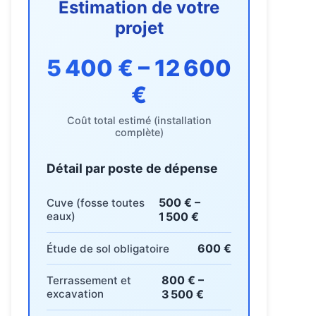
Estimation de votre
projet
5 400 € – 12 600
€
Coût total estimé (installation
complète)
Détail par poste de dépense
500 € –
Cuve (fosse toutes
eaux)
1 500 €
600 €
Étude de sol obligatoire
800 € –
Terrassement et
excavation
3 500 €